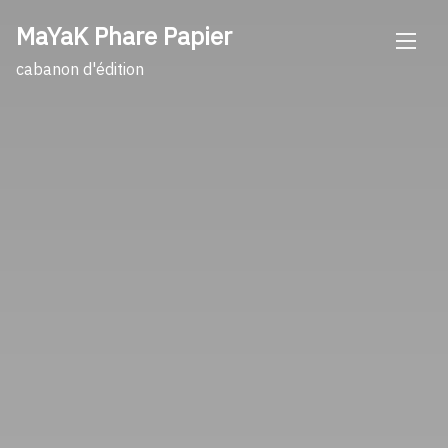
Skip
MaYaK Phare Papier
to
content
cabanon d'édition