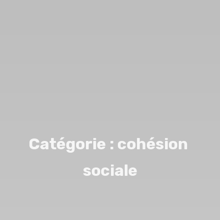
C
a
t
é
g
o
r
i
e
:
c
o
h
é
s
i
o
n
s
o
c
i
a
l
e