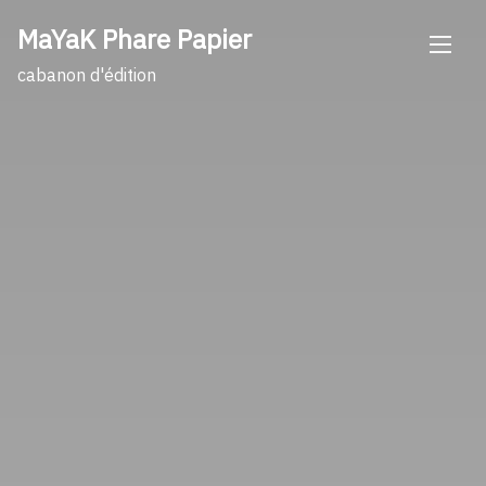
Skip
MaYaK Phare Papier
to
content
cabanon d'édition