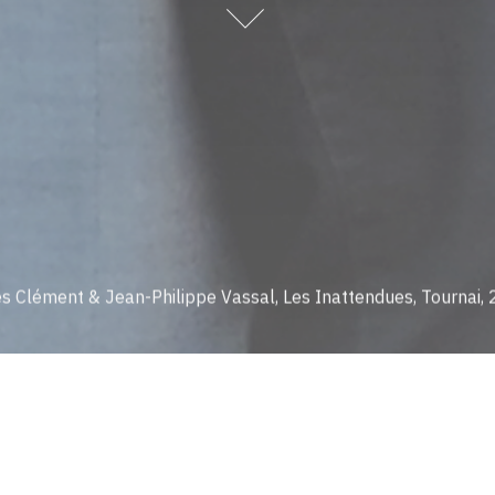
s Clément & Jean-Philippe Vassal, Les Inattendues, Tournai,
ÉMENT dialoguait avec l’architecte JEAN-PHILIPPE VASSAL (tit
val Musique/Philosophie, à Tournai.