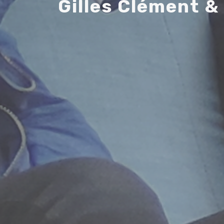
G
i
l
l
e
s
C
l
é
m
e
n
t
&