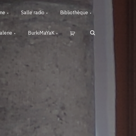
rne
Salle radio
Bibliothèque
Search
alerie
BurkiMaYaK