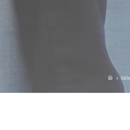
Home
> Gille
Le célèbre botaniste GILLES CL
des Inattendues 2022, le Festi