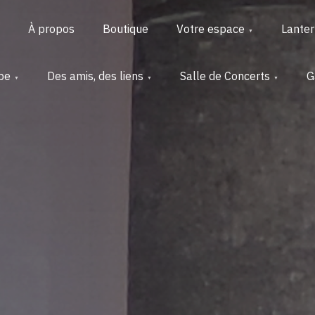
À propos
Boutique
Votre espace
Lante
pe
Des amis, des liens
Salle de Concerts
G