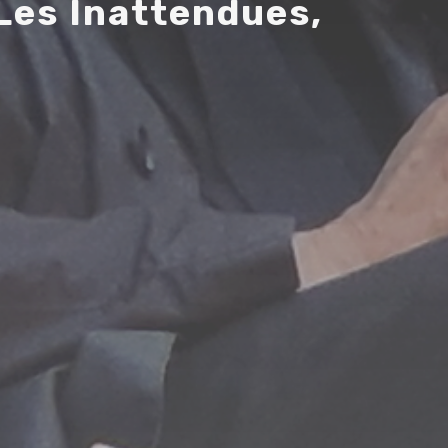
L
e
s
I
n
a
t
t
e
n
d
u
e
s
,