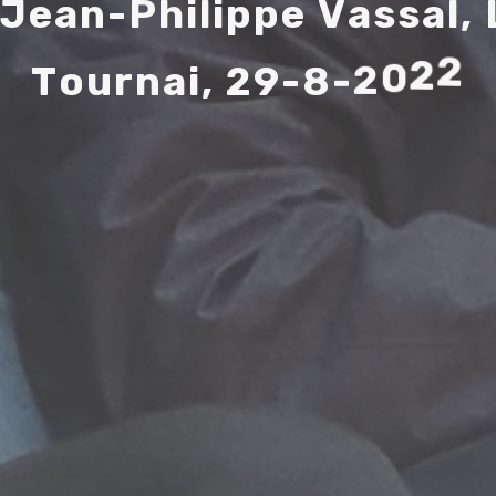
J
e
a
n
-
P
h
i
l
i
p
p
e
V
a
s
s
a
l
,
T
o
u
r
n
a
i
,
2
9
-
8
-
2
0
2
2