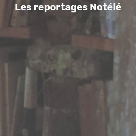
L
e
s
r
e
p
o
r
t
a
g
e
s
N
o
t
é
l
é