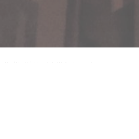
Notélé, télévision de la Wallonie picarde, suit
MaYaK/Phare Papier depuis ses débuts.
Pour nous, c’est une façon de condenser nos activités et
d’en garder trace… Quelques reportages au cours de ces
années : les débuts de MaYaK, la participation active à
l’organisation du salon des livres de Tournai, Hugues
Robaye « parrain » en 2010 ; les recherches écophiles
sur Lessines ; la participation à un collectif citoyen à
Lessines, le MaYaK8, le 9, le patrimoine à Lessines, etc…