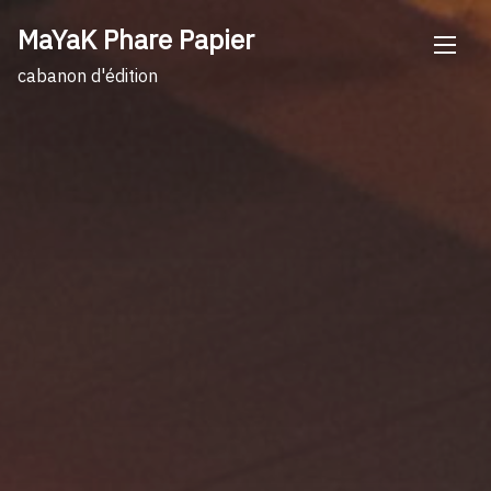
Skip
MaYaK Phare Papier
to
content
cabanon d'édition