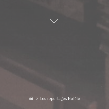
Home
> Les reportages Notélé