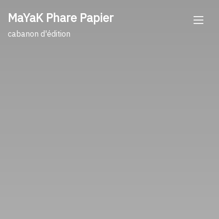
Skip
MaYaK Phare Papier
to
content
cabanon d'édition