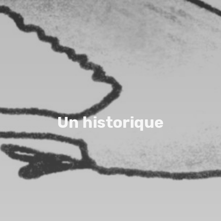
U
n
h
i
s
t
o
r
i
q
u
e