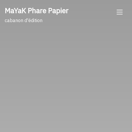
Skip
MaYaK Phare Papier
to
content
cabanon d'édition