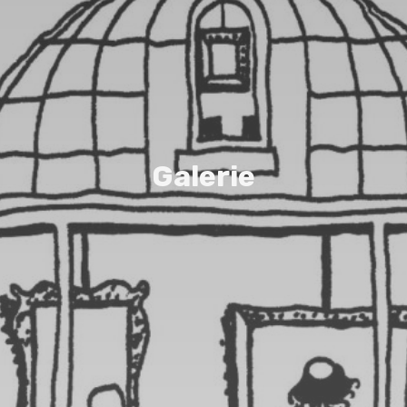
G
a
l
e
r
i
e