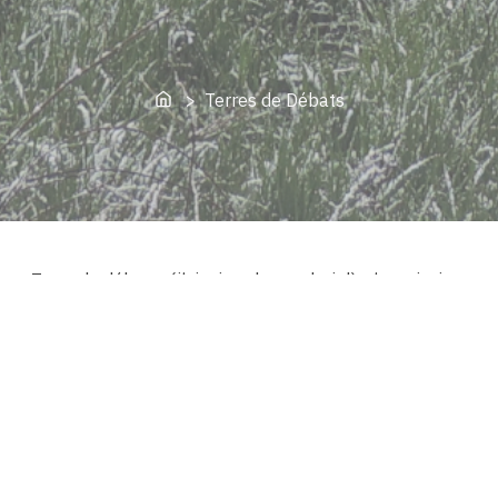
Home
> Terres de Débats
« Terre de débat » (j’ai mis cela au pluriel), c’est ainsi
qu’on appelle la zone frontalière entre l’ancien Comté de
Flandre (flamand) et celui de Hainaut (wallon). Le siège
social du GE! se situe dans une « commune à facilités »
comme on appelle en Belgique ces communes de la
« frontière linguistique » qui accordent à ses citoyens de
langue « minoritaire » la possibilité de s’exprimer en leur
langue à l’administration communale :