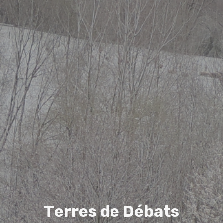
T
e
r
r
e
s
d
e
D
é
b
a
t
s