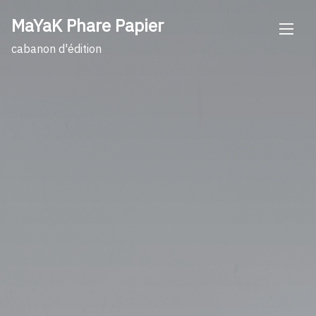
Skip
MaYaK Phare Papier
to
content
cabanon d'édition