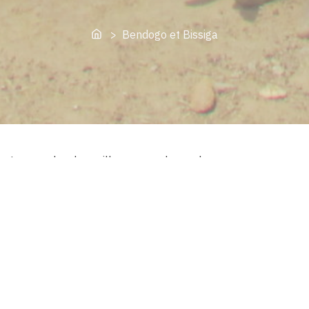
Home
> Bendogo et Bissiga
Le nom des deux villages avec lesquels nous entretenons
des liens d’amitié.
D’abord Bendogo, depuis 2012. Différents projets :
épauler des associations de village, faire un film avec les
élèves des écoles (en compagnie de FRANCOIS d’ASSISE
OUEDRAOGO), une fête de l’arbre, avec une animatrice
belge, VALÉRIE DETRY et des danseurs et musiciens
burkinabè – ESTHER TARBANGDO, ISSOUF KANÉ, MADI