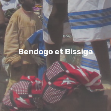
B
e
n
d
o
g
o
e
t
B
i
s
s
i
g
a