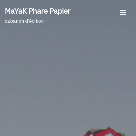
Skip
MaYaK Phare Papier
to
content
cabanon d'édition