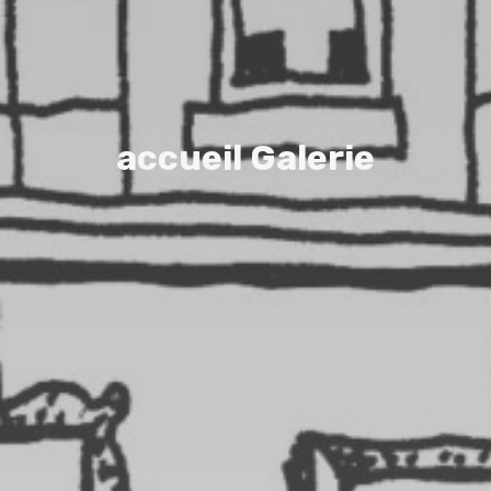
a
c
c
u
e
i
l
G
a
l
e
r
i
e