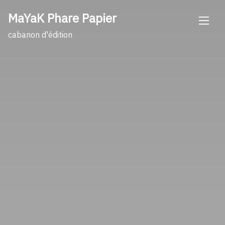
Skip
MaYaK Phare Papier
to
content
cabanon d'édition