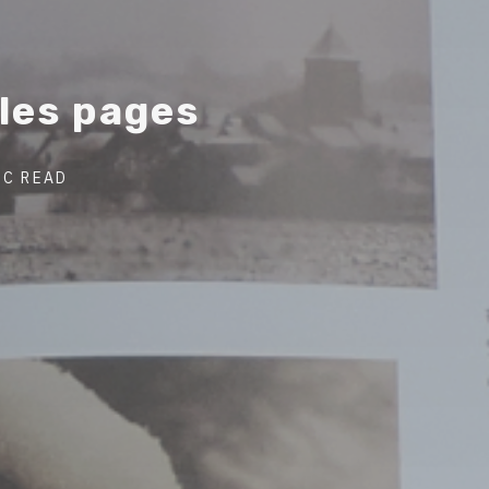
l
e
s
p
a
g
e
s
Post
EC READ
author