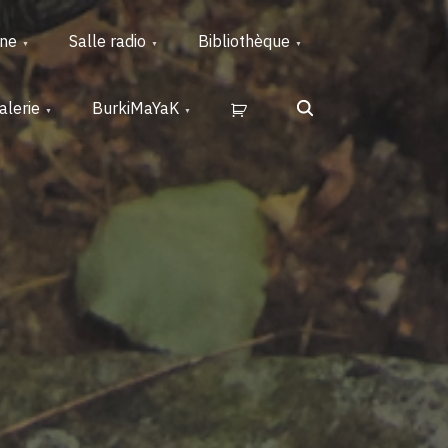
rne
Salle radio
Bibliothèque
Search
alerie
BurkiMaYaK