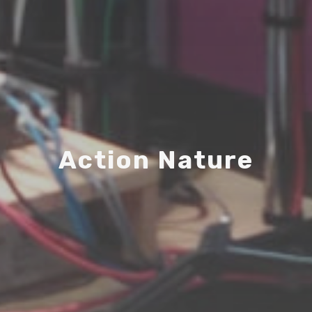
A
c
t
i
o
n
N
a
t
u
r
e