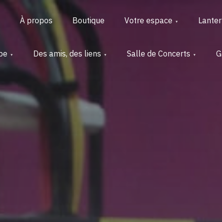
À propos
Boutique
Votre espace
Lante
pe
Des amis, des liens
Salle de Concerts
G