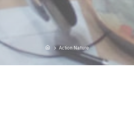
Home
> Action Nature
rimoine naturel de Lessines.
e !
entretien Ting Tang avec Gérard Thèves, fondateur d’Action Nat