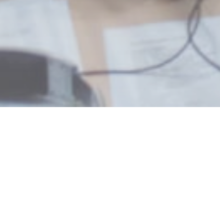
L’association de défense du pat
MaYaK/Phare Papier est membr
https://www.actionnature.be/
Écoutez dans la salle radio, l’