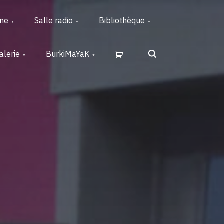
rne
Salle radio
Bibliothèque
Search
alerie
BurkiMaYaK