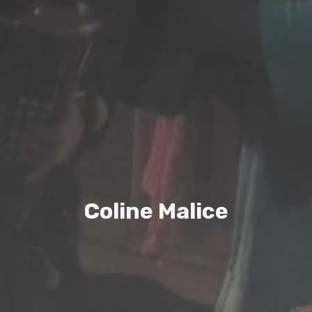
C
o
l
i
n
e
M
a
l
i
c
e