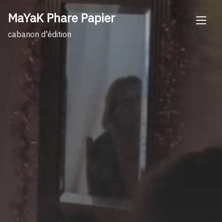
Skip
MaYaK Phare Papier
to
content
cabanon d'édition