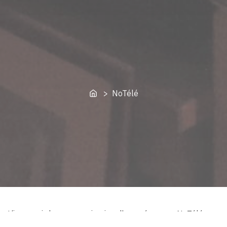
Home
> NoTélé
L’image ci-dessus : projection d’une séquence NoTélé au