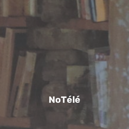
N
o
T
é
l
é