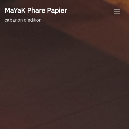
Skip
MaYaK Phare Papier
to
content
cabanon d'édition