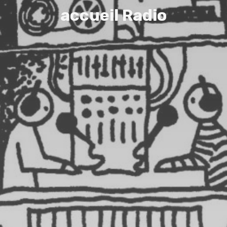
a
c
c
u
e
i
l
R
a
d
i
o