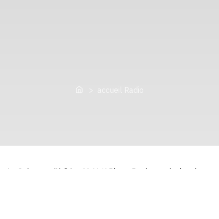
Home
> accueil Radio
Le Cabanon d’édition MaYaK Phare Papier est inclus dans
un travail associatif qui prend des formes diverses,
notamment l’audiovisuel.