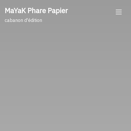
Skip
MaYaK Phare Papier
to
content
cabanon d'édition