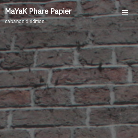
Skip
MaYaK Phare Papier
to
content
cabanon d'édition