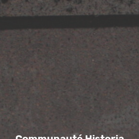
C
o
m
m
u
n
a
u
t
é
H
i
s
t
o
r
i
a