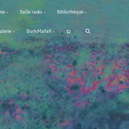
rne
Salle radio
Bibliothèque
Search
alerie
BurkiMaYaK