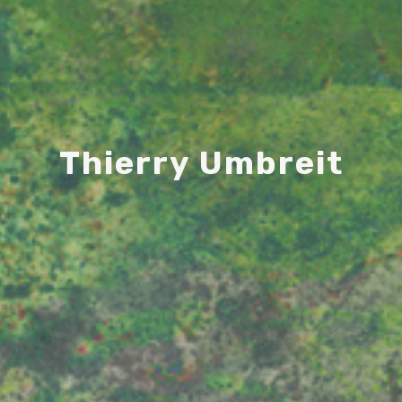
T
h
i
e
r
r
y
U
m
b
r
e
i
t