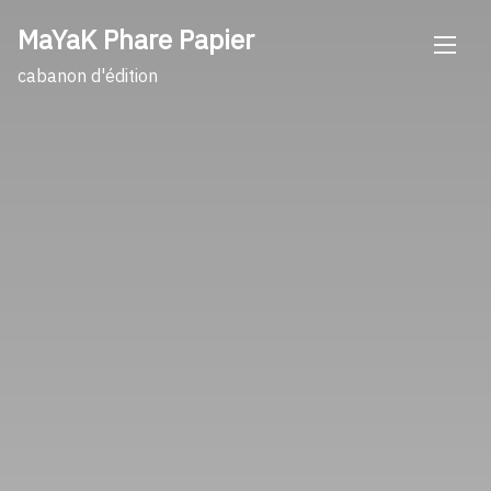
Skip
MaYaK Phare Papier
to
content
cabanon d'édition