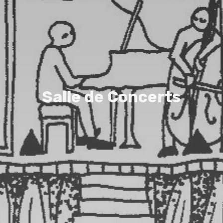
S
a
l
l
e
d
e
C
o
n
c
e
r
t
s